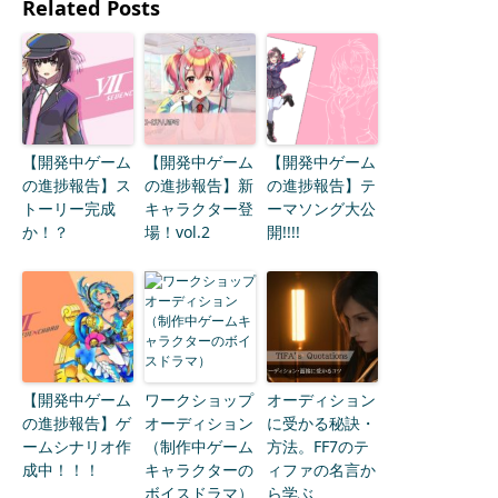
Related Posts
【開発中ゲーム
【開発中ゲーム
【開発中ゲーム
の進捗報告】ス
の進捗報告】新
の進捗報告】テ
トーリー完成
キャラクター登
ーマソング大公
か！？
場！vol.2
開!!!!
【開発中ゲーム
ワークショップ
オーディション
の進捗報告】ゲ
オーディション
に受かる秘訣・
ームシナリオ作
（制作中ゲーム
方法。FF7のテ
成中！！！
キャラクターの
ィファの名言か
ボイスドラマ）
ら学ぶ