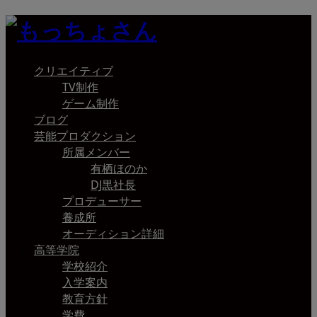
クリエイティブ
TV制作
ゲーム制作
ブログ
芸能プロダクション
所属メンバー
有栖ほのか
DJ黒社長
プロデューサー
養成所
オーディション詳細
高等学院
学校紹介
入学案内
教育方針
学費