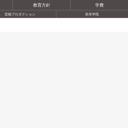
教育方針
学費
芸能プロダクション
高等学院