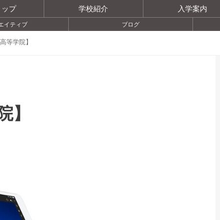
トップ
学校紹介
入学案内
エイティブ
ブログ
高等学院】
院】