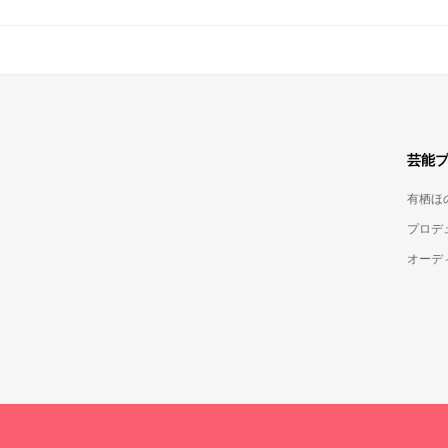
芸能
有栖ほ
プロデ
オーデ