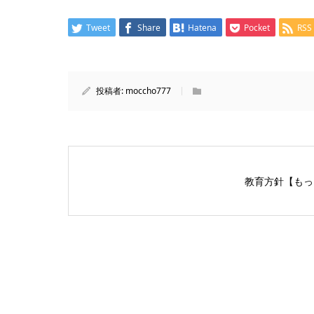
Tweet
Share
Hatena
Pocket
RSS
投稿者:
moccho777
教育方針【もっ