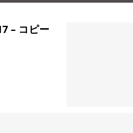
 – コピー