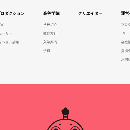
プロダクション
高等学院
クリエイター
運営
のか
学校紹介
ブロ
ューサー
教育方針
TV
ィション詳細
入学案内
会社
学費
提携
お問