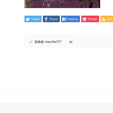
Tweet
Share
Hatena
Pocket
RSS
投稿者:
moccho777