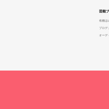
芸能
有栖ほ
プロデ
オーデ