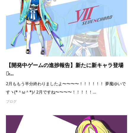
【開発中ゲームの進捗報告】新たに新キャラ登場
か̷...
2月ももう半分終わりましたよ〜〜〜〜！！！！！！ 夢魔ゆいで
すヽ(*＾ω＾*)ﾉ 2月ですね〜〜〜〜！！！！！...
ブログ