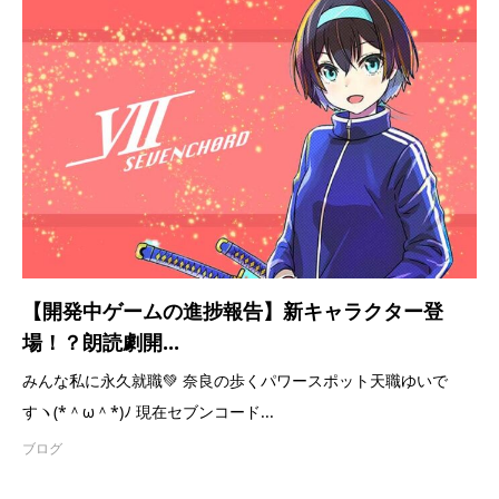
【開発中ゲームの進捗報告】新キャラクター登
場！？朗読劇開...
みんな私に永久就職💚 奈良の歩くパワースポット天職ゆいで
すヽ(*＾ω＾*)ﾉ 現在セブンコード...
ブログ