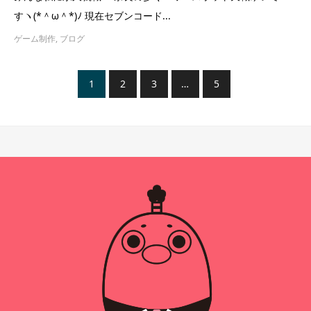
すヽ(*＾ω＾*)ﾉ 現在セブンコード...
ゲーム制作
,
ブログ
1
2
3
…
5