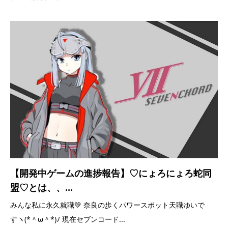
【開発中ゲームの進捗報告】♡にょろにょろ蛇同
盟♡とは、、...
みんな私に永久就職💚 奈良の歩くパワースポット天職ゆいで
すヽ(*＾ω＾*)ﾉ 現在セブンコード...