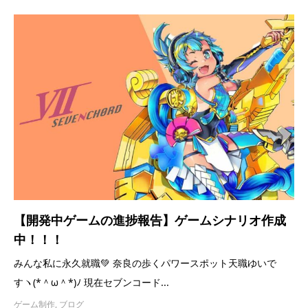
【開発中ゲームの進捗報告】ゲームシナリオ作成
中！！！
みんな私に永久就職💚 奈良の歩くパワースポット天職ゆいで
すヽ(*＾ω＾*)ﾉ 現在セブンコード...
ゲーム制作
,
ブログ