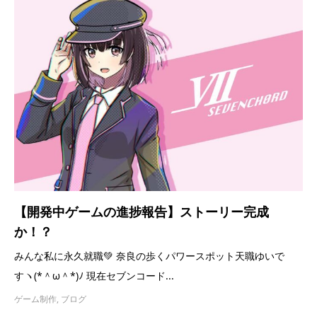
【開発中ゲームの進捗報告】ストーリー完成
か！？
みんな私に永久就職💚 奈良の歩くパワースポット天職ゆいで
すヽ(*＾ω＾*)ﾉ 現在セブンコード...
ゲーム制作
,
ブログ