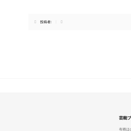
投稿者:
芸能
有栖ほ