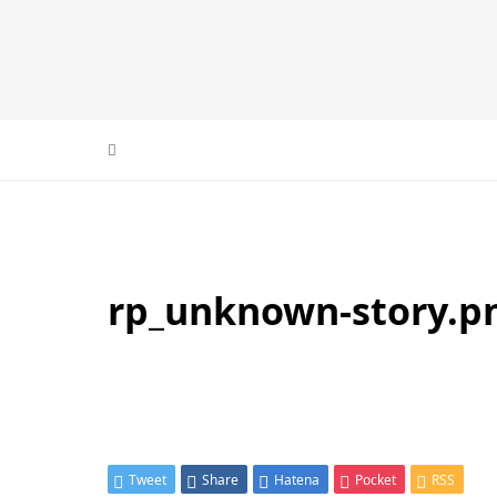
rp_unknown-story.p
Tweet
Share
Hatena
Pocket
RSS