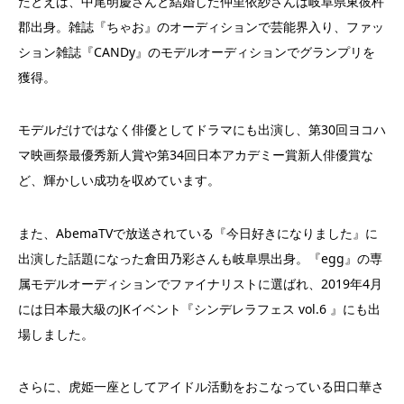
たとえば、中尾明慶さんと結婚した仲里依紗さんは岐阜県東彼杵
郡出身。雑誌『ちゃお』のオーディションで芸能界入り、ファッ
ション雑誌『CANDy』のモデルオーディションでグランプリを
獲得。
モデルだけではなく俳優としてドラマにも出演し、第30回ヨコハ
マ映画祭最優秀新人賞や第34回日本アカデミー賞新人俳優賞な
ど、輝かしい成功を収めています。
また、AbemaTVで放送されている『今日好きになりました』に
出演した話題になった倉田乃彩さんも岐阜県出身。『egg』の専
属モデルオーディションでファイナリストに選ばれ、2019年4月
には日本最大級のJKイベント『シンデレラフェス vol.6 』にも出
場しました。
さらに、虎姫一座としてアイドル活動をおこなっている田口華さ