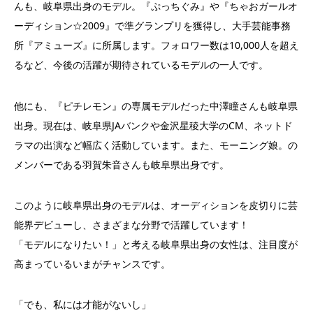
んも、岐阜県出身のモデル。『ぷっちぐみ』や『ちゃおガールオ
ーディション☆2009』で準グランプリを獲得し、大手芸能事務
所『アミューズ』に所属します。フォロワー数は10,000人を超え
るなど、今後の活躍が期待されているモデルの一人です。
他にも、『ピチレモン』の専属モデルだった中澤瞳さんも岐阜県
出身。現在は、岐阜県JAバンクや金沢星稜大学のCM、ネットド
ラマの出演など幅広く活動しています。また、モーニング娘。の
メンバーである羽賀朱音さんも岐阜県出身です。
このように岐阜県出身のモデルは、オーディションを皮切りに芸
能界デビューし、さまざまな分野で活躍しています！
「モデルになりたい！」と考える岐阜県出身の女性は、注目度が
高まっているいまがチャンスです。
「でも、私には才能がないし」