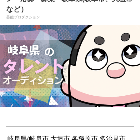
など）
芸能プロダクション
岐阜県(岐阜市 大垣市 各務原市 多治見市