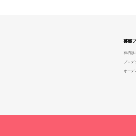
芸能
有栖ほ
プロデ
オーデ