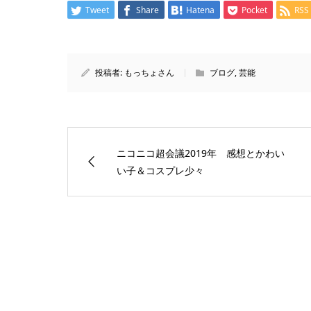
Tweet
Share
Hatena
Pocket
RSS
投稿者:
もっちょさん
ブログ
,
芸能
ニコニコ超会議2019年 感想とかわい
い子＆コスプレ少々